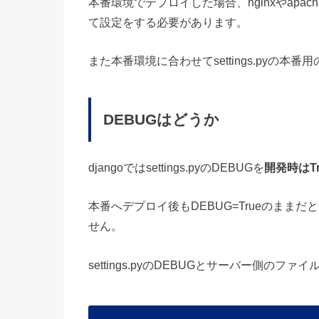
本番環境でデプロイした場合、nginxやapac
て設定をする必要があります。
また本番環境に合わせてsettings.pyの
DEBUGはどうか
djangoではsettings.pyのDEBUGを
開発時はTr
本番へデプロイ後もDEBUG=Trueのままだと
せん。
settings.pyのDEBUGとサーバー側