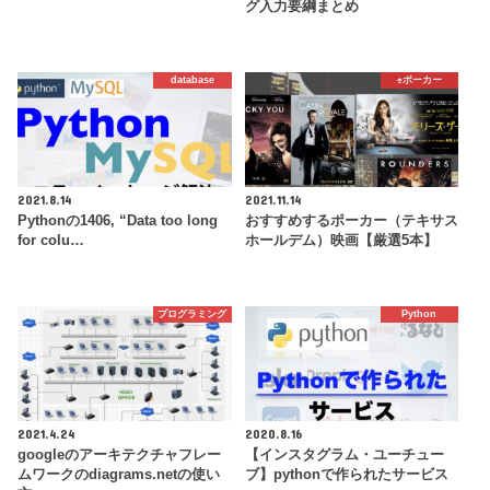
グ入力要綱まとめ
database
♠️ポーカー
2021.8.14
2021.11.14
Pythonの1406, “Data too long
おすすめするポーカー（テキサス
for colu…
ホールデム）映画【厳選5本】
プログラミング
Python
2021.4.24
2020.8.16
googleのアーキテクチャフレー
【インスタグラム・ユーチュー
ムワークのdiagrams.netの使い
ブ】pythonで作られたサービス