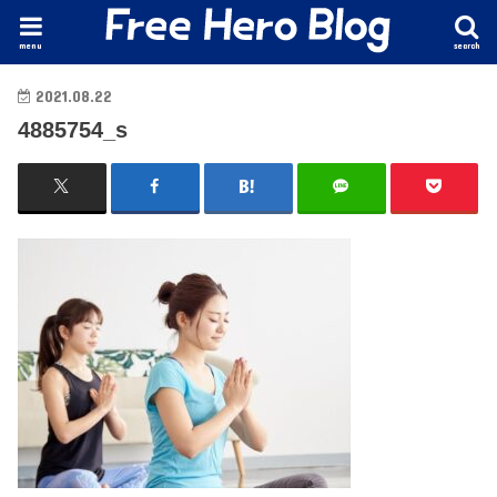
menu
search
2021.08.22
4885754_s