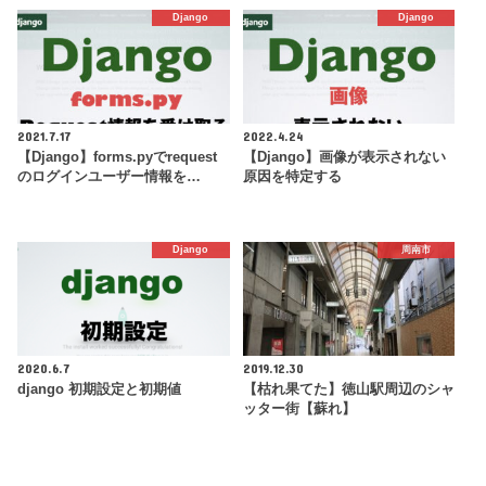
Django
Django
2021.7.17
2022.4.24
【Django】forms.pyでrequest
【Django】画像が表示されない
のログインユーザー情報を…
原因を特定する
Django
周南市
2020.6.7
2019.12.30
django 初期設定と初期値
【枯れ果てた】徳山駅周辺のシャ
ッター街【蘇れ】