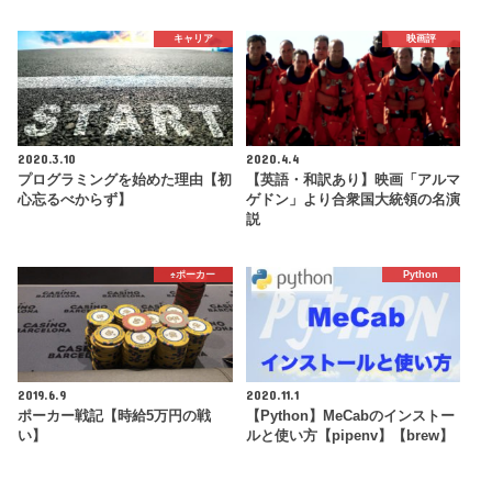
キャリア
映画評
2020.3.10
2020.4.4
プログラミングを始めた理由【初
【英語・和訳あり】映画「アルマ
心忘るべからず】
ゲドン」より合衆国大統領の名演
説
♠️ポーカー
Python
2019.6.9
2020.11.1
ポーカー戦記【時給5万円の戦
【Python】MeCabのインストー
い】
ルと使い方【pipenv】【brew】