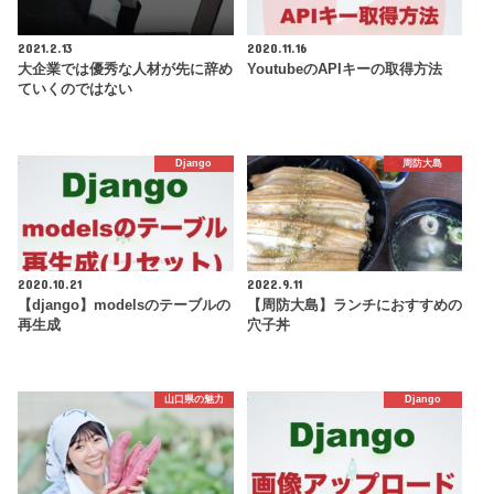
2021.2.13
2020.11.16
大企業では優秀な人材が先に辞め
YoutubeのAPIキーの取得方法
ていくのではない
Django
周防大島
2020.10.21
2022.9.11
【django】modelsのテーブルの
【周防大島】ランチにおすすめの
再生成
穴子丼
山口県の魅力
Django