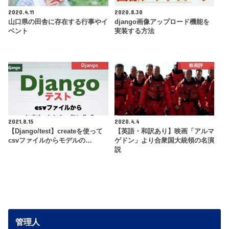
2020.4.11
2020.8.30
山口県の田舎に存在する行事やイ
django画像アップロード機能を
ベント
実装する方法
Django
映画評
2021.8.15
2020.4.4
【Django/test】createを使って
【英語・和訳あり】映画「アルマ
csvファイルからモデルの…
ゲドン」より合衆国大統領の名演
説
管理人