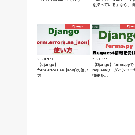
を持っている」なら、
Django
Djan
2020.9.10
2021.7.17
【django】
【Django】forms.pyで
form.errors.as_json()の使い
requestのログインユ
方
情報を…