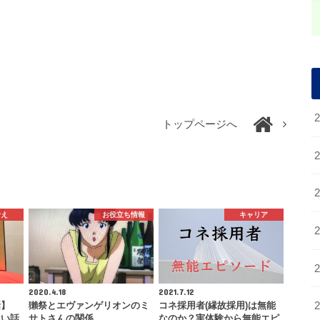
トップページへ
考え
お役立ち情報
キャリア
2020.4.18
2021.7.12
話】
獺祭とエヴァンゲリオンのミ
コネ採用者(縁故採用)は無能
ない話
サトさんの関係
なのか？実体験から無能エピ