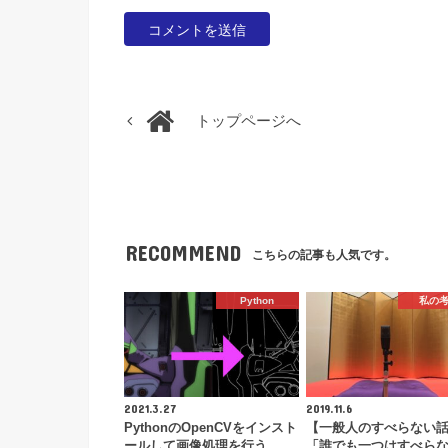
トップページへ
RECOMMEND
こちらの記事も人気です。
Python
私の
2021.3.27
2019.11.6
PythonのOpenCVをインスト
【一般人のすべらない
ールして画像処理を行う
「誰でも一つはすべら