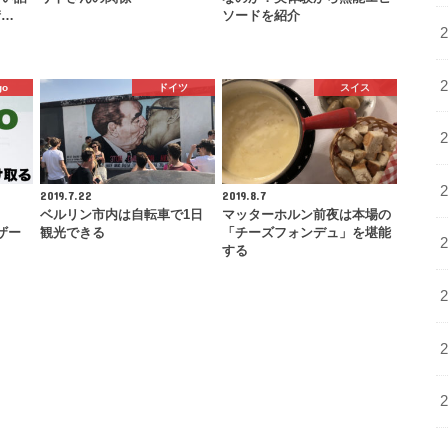
街…
ソードを紹介
go
ドイツ
スイス
2019.7.22
2019.8.7
ベルリン市内は自転車で1日
マッターホルン前夜は本場の
ーザー
観光できる
「チーズフォンデュ」を堪能
する