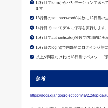
12行目でformからバリデーションで返っ
ます
13行目のset_password()関数に1
14行目でuserモデルに保存を実行しま
15行目でauthenticate()関数で内部的に
16行目のlogin()で内部的にログイン状態
以上が問題なければ18行目でパスワード
参考
https://docs.djangoproject.com/ja/2.2/topics/au