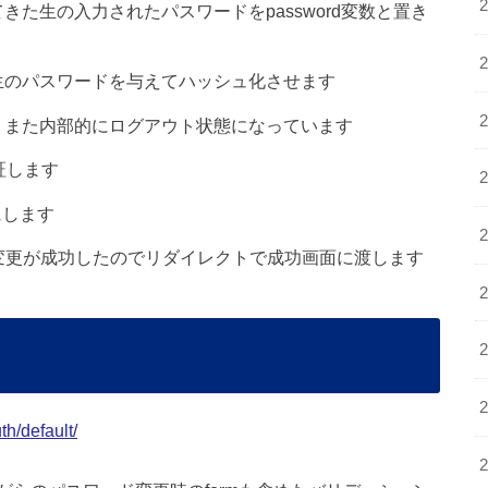
てきた生の入力されたパスワードをpassword変数と置き
2行目の生のパスワードを与えてハッシュ化させます
す。また内部的にログアウト状態になっています
認証します
にします
変更が成功したのでリダイレクトで成功画面に渡します
th/default/