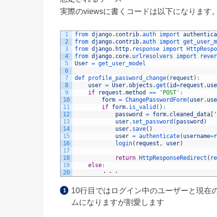
実際のviewsに書くコードは以下になります
1
from 
django
.
contrib
.
auth 
import 
authentica
2
from 
django
.
contrib
.
auth 
import 
get_user_m
3
from 
django
.
http
.
response 
import 
HttpRespo
4
from 
django
.
core
.
urlresolvers 
import 
rever
5
User
=
get_user_model
6
7
def 
profile_password_change
(
request
)
:
8
user
=
User
.
objects
.
get
(
id
=
request
.
use
9
if
request
.
method
==
'POST'
:
10
form
=
ChangePasswordForm
(
user
.
use
11
if
form
.
is_valid
(
)
:
12
password
=
form
.
cleaned_data
[
'
13
user
.
set_password
(
password
)
14
user
.
save
(
)
15
user
=
authenticate
(
username
=
r
16
login
(
request
,
user
)
17
18
return
HttpResponseRedirect
(
re
19
else
:
20
・・・
10行目ではログイン中のユーザーと現在
ムになりますが割愛します