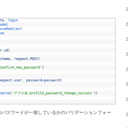
。
te
,
login
odel
nseRedirect
se
r
.
id
)
rname
,
request
.
POST
)
confirm_new_password'
]
equest
.
user
,
password
=
password
)
verse
(
'アプリ名:profile_password_change_success'
)
)
のパスワードが一致しているかのバリデーションフォー