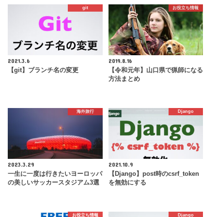
git
お役立ち情報
2021.3.6
2019.8.16
【git】ブランチ名の変更
【令和元年】山口県で猟師になる
方法まとめ
海外旅行
Django
2023.3.29
2021.10.9
一生に一度は行きたいヨーロッパ
【Django】post時のcsrf_token
の美しいサッカースタジアム3選
を無効にする
お役立ち情報
Django