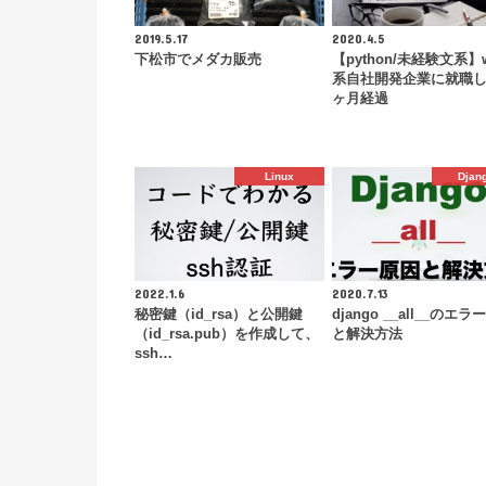
2019.5.17
2020.4.5
下松市でメダカ販売
【python/未経験文系】
系自社開発企業に就職し
ヶ月経過
Linux
Djan
2022.1.6
2020.7.13
秘密鍵（id_rsa）と公開鍵
django __all__のエ
（id_rsa.pub）を作成して、
と解決方法
ssh…