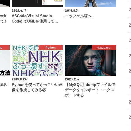
2021.4.17
2019.8.3
web
VSCode(Visual Studio
エッフェル塔へ
て3
Code) でUMLを使用して…
go
Python
database
2019.8.24
2023.2.4
ラー原因
Pythonを使ってかっこいい画
【MySQL】dumpファイルで
像を作成してみる②
データをインポート・エクス
ポートする