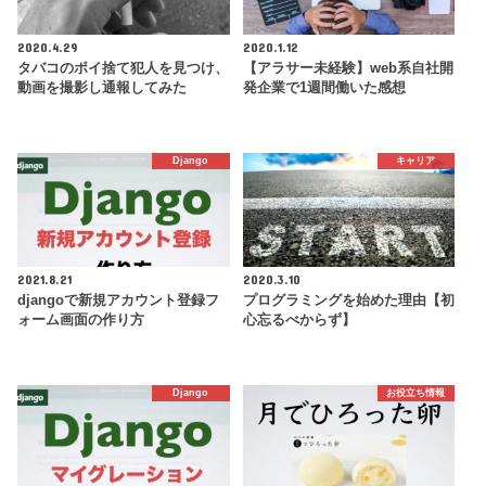
2020.4.29
2020.1.12
タバコのポイ捨て犯人を見つけ、
【アラサー未経験】web系自社開
動画を撮影し通報してみた
発企業で1週間働いた感想
Django
キャリア
2021.8.21
2020.3.10
djangoで新規アカウント登録フ
プログラミングを始めた理由【初
ォーム画面の作り方
心忘るべからず】
Django
お役立ち情報