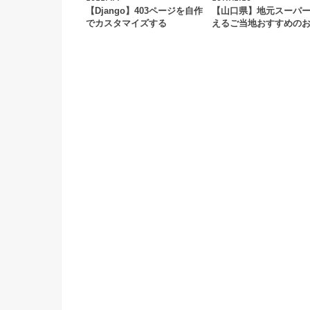
【Django】403ページを自作
【山口県】地元スーパ
でカスタマイズする
えるご当地おすすめの