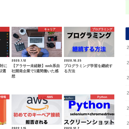
キャリア
プログラミング
2020.1.12
2020.10.25
絶対に
【アラサー未経験】web系自
プログラミング学習を継続す
2選
社開発企業で1週間働いた感
る方法
想
ち情報
AWS
Python
2022.1.15
2020.12.7