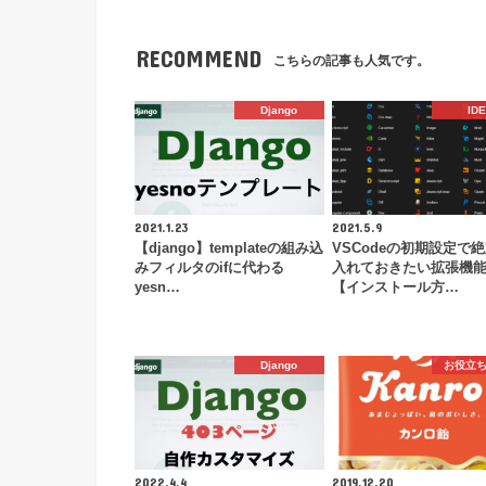
RECOMMEND
こちらの記事も人気です。
Django
IDE
2021.1.23
2021.5.9
【django】templateの組み込
VSCodeの初期設定で
みフィルタのifに代わる
入れておきたい拡張機能
yesn…
【インストール方…
Django
お役立
2022.4.4
2019.12.20