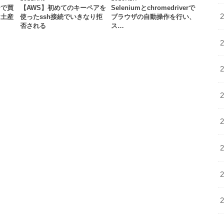
ーで買
【AWS】初めてのキーペアを
Seleniumとchromedriverで
お土産
使ったssh接続でいきなり拒
ブラウザの自動操作を行い、
否される
ス…