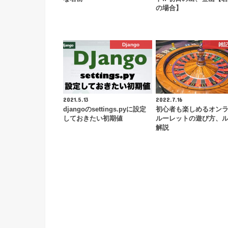
の場合】
Django
雑
2021.5.13
2022.7.16
djangoのsettings.pyに設定
初心者も楽しめるオン
しておきたい初期値
ルーレットの遊び方、
解説