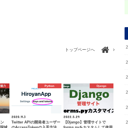
トップページへ
の魅力
Python
Django
2020.11.3
2022.5.29
ベン
Twitter APIの開発者ユーザー
【Django】管理サイトで
岩国城
のAccessTokenの入手方法
forms.pyをカスタムして使用