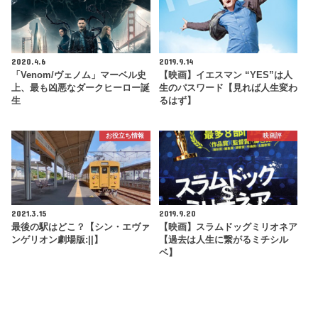
2020.4.6
2019.9.14
「Venom/ヴェノム」マーベル史
【映画】イエスマン “YES”は人
上、最も凶悪なダークヒーロー誕
生のパスワード【見れば人生変わ
生
るはず】
お役立ち情報
映画評
2021.3.15
2019.9.20
最後の駅はどこ？【シン・エヴァ
【映画】スラムドッグミリオネア
ンゲリオン劇場版:||】
【過去は人生に繋がるミチシル
ベ】