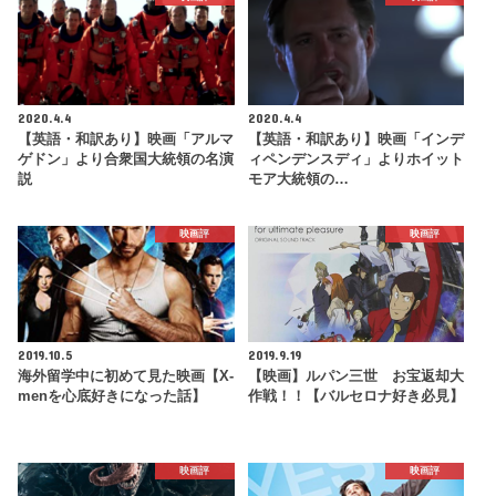
2020.4.4
2020.4.4
【英語・和訳あり】映画「アルマ
【英語・和訳あり】映画「インデ
ゲドン」より合衆国大統領の名演
ィペンデンスディ」よりホイット
説
モア大統領の…
映画評
映画評
2019.10.5
2019.9.19
海外留学中に初めて見た映画【X-
【映画】ルパン三世 お宝返却大
menを心底好きになった話】
作戦！！【バルセロナ好き必見】
映画評
映画評