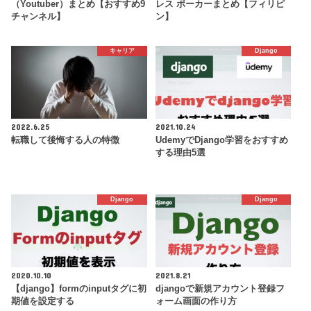
（Youtuber）まとめ【おすすめ9
レス ポーカーまとめ【フィリピ
チャンネル】
ン】
キャリア
Django
2022.6.25
2021.10.24
転職して後悔する人の特徴
UdemyでDjango学習をおすすめ
する理由5選
Django
Django
2020.10.10
2021.8.21
【django】formのinputタグに初
djangoで新規アカウント登録フ
期値を設定する
ォーム画面の作り方