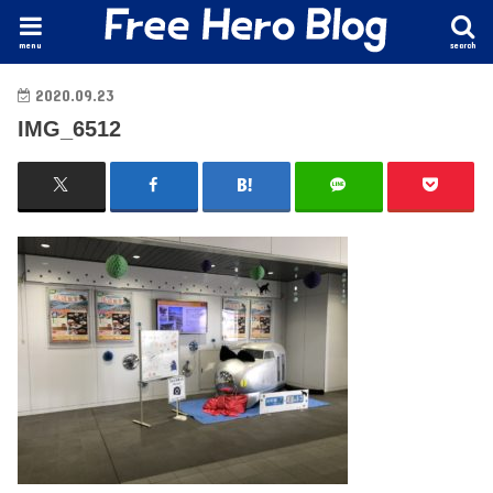
menu
search
2020.09.23
IMG_6512