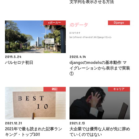
文字列を表示させる方法
♠️ポーカー
Django
2019.5.24
2020.4.14
バルセロナ初日
djangoのmodelsの基本動作 マ
イグレーションから表示まで実装
①
雑記
キャリア
2021.12.31
2021.2.13
2021年で最も読まれた記事ラン
大企業では優秀な人材が先に辞め
キング・トップ10!!
ていくのではない