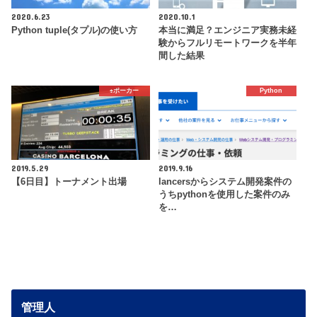
2020.6.23
2020.10.1
Python tuple(タプル)の使い方
本当に満足？エンジニア実務未経
験からフルリモートワークを半年
間した結果
♠️ポーカー
Python
2019.5.29
2019.9.16
【6日目】トーナメント出場
lancersからシステム開発案件の
うちpythonを使用した案件のみ
を…
管理人