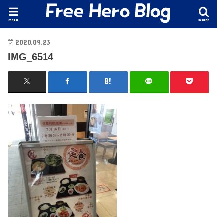
menu
search
2020.09.23
IMG_6514