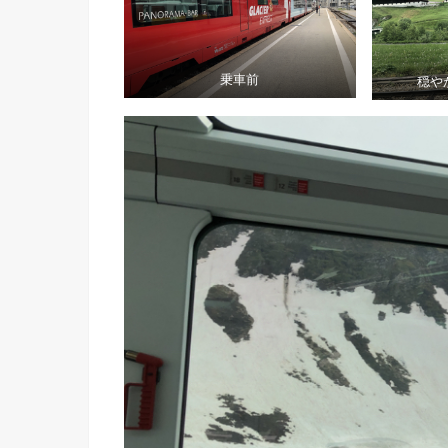
乗車前
穏や