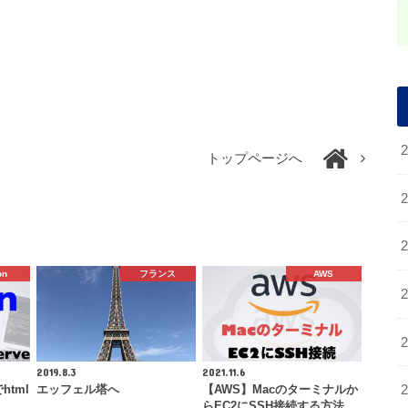
トップページへ
on
フランス
AWS
2019.8.3
2021.11.6
でhtml
エッフェル塔へ
【AWS】Macのターミナルか
…
らEC2にSSH接続する方法