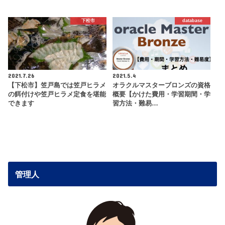
下松市
database
2021.7.26
2021.5.4
【下松市】笠戸島では笠戸ヒラメ
オラクルマスターブロンズの資格
の餌付けや笠戸ヒラメ定食を堪能
概要【かけた費用・学習期間・学
できます
習方法・難易…
管理人