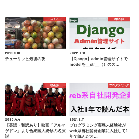
スイス
Django
2019.8.10
2022.7.11
チューリッヒ最後の夜
【Django】admin管理サイトで
modelを__str__（）のス…
映画評
プログラミング
2020.4.4
2021.2.7
【英語・和訳あり】映画「アルマ
プログラミング実務未経験社が
ゲドン」より合衆国大統領の名演
web系自社開発企業に入社して1
説
年で読んだオ…