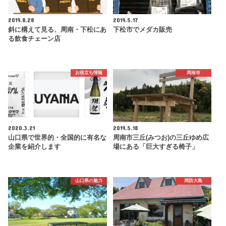
2019.8.28
2019.5.17
斜に構えて見る、周南・下松にあ
下松市でメダカ販売
る飲食チェーン店
お役立ち情報
周南市
2020.3.21
2019.5.18
山口県で世界的・全国的に有名な
周南市三丘(みつお)の三丘ゆめ広
企業を紹介します
場にある「巨大すぎる椅子」
山口県の魅力
周防大島