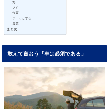
海
DIY
食事
ボーッとする
農業
まとめ
敢えて言おう「車は必須である」