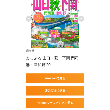
昭文社
まっぷる 山口・萩・下関 門司
港・津和野'20
Amazonで見る
楽天市場で見る
Yahoo!ショッピングで見る