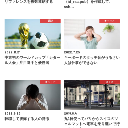
リファレンスを複数連結する
（id_rsa.pub）を作成して、
ssh…
雑記
キャリア
2022.11.21
2022.7.25
中東初のワールドカップ「カター
キーボードのタッチ音がうるさい
ル大会」注目選手と優勝国
人は仕事ができない
キャリア
スイス
2022.6.25
2019.8.4
転職して後悔する人の特徴
丸1日使ってパリからスイスのツ
ェルマットへ電車を乗り継いで行