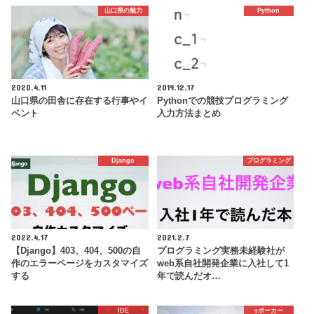
山口県の魅力
Python
2020.4.11
2019.12.17
山口県の田舎に存在する行事やイ
Pythonでの競技プログラミング
ベント
入力方法まとめ
Django
プログラミング
2022.4.17
2021.2.7
【Django】403、404、500の自
プログラミング実務未経験社が
作のエラーページをカスタマイズ
web系自社開発企業に入社して1
する
年で読んだオ…
IDE
♠️ポーカー