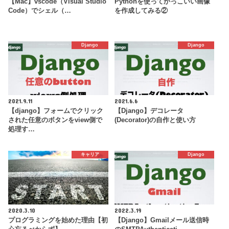
【Mac】vscode（Visual Studio
Pythonを使ってかっこいい画像
Code）でシェル（…
を作成してみる②
Django
Django
2021.9.11
2021.6.6
【django】フォームでクリック
【Django】デコレータ
された任意のボタンをview側で
(Decorator)の自作と使い方
処理す…
キャリア
Django
2020.3.10
2022.3.19
プログラミングを始めた理由【初
【Django】Gmailメール送信時