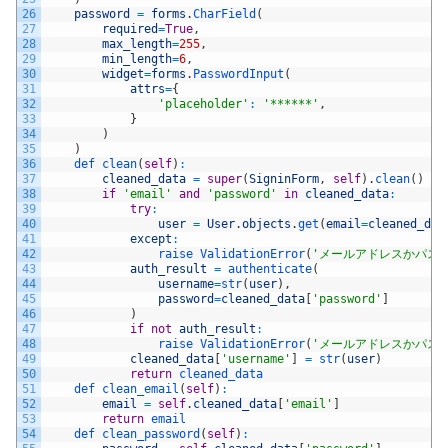
26
password
=
forms
.
CharField
(
27
required
=
True
,
28
max_length
=
255
,
29
min_length
=
6
,
30
widget
=
forms
.
PasswordInput
(
31
attrs
=
{
32
'placeholder'
:
'******'
,
33
}
34
)
35
)
36
def 
clean
(
self
)
:
37
cleaned_data
=
super
(
SigninForm
,
self
)
.
clean
(
)
38
if
'email'
and
'password'
in
cleaned_data
:
39
try
:
40
user
=
User
.
objects
.
get
(
email
=
cleaned_dat
41
except
:
42
raise 
ValidationError
(
'メールアドレスかパス
43
auth_result
=
authenticate
(
44
username
=
str
(
user
)
,
45
password
=
cleaned_data
[
'password'
]
46
)
47
if
not
auth_result
:
48
raise 
ValidationError
(
'メールアドレスかパス
49
cleaned_data
[
'username'
]
=
str
(
user
)
50
return
cleaned_data
51
def 
clean_email
(
self
)
:
52
email
=
self
.
cleaned_data
[
'email'
]
53
return
email
54
def 
clean_password
(
self
)
: