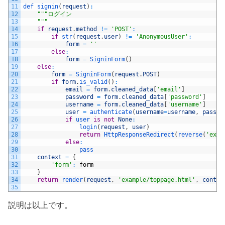
11
def 
signin
(
request
)
:
12
""
"ログイン
13
    "
""
14
if
request
.
method
!=
'POST'
:
15
if
str
(
request
.
user
)
!=
'AnonymousUser'
:
16
form
=
''
17
else
:
18
form
=
SigninForm
(
)
19
else
:
20
form
=
SigninForm
(
request
.
POST
)
21
if
form
.
is_valid
(
)
:
22
email
=
form
.
cleaned_data
[
'email'
]
23
password
=
form
.
cleaned_data
[
'password'
]
24
username
=
form
.
cleaned_data
[
'username'
]
25
user
=
authenticate
(
username
=
username
,
passwo
26
if
user 
is
not
None
:
27
login
(
request
,
user
)
28
return
HttpResponseRedirect
(
reverse
(
'exam
29
else
:
30
pass
31
context
=
{
32
'form'
:
form
33
}
34
return
render
(
request
,
'example/toppage.html'
,
contex
35
説明は以上です。