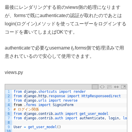
最後にレンダリングする前のviews側の処理になります
が、formsで既にauthenticateの認証が取れたのであとは
login(ログイン)メソッドを使ってユーザーをログインする
コードを書いてしまえばOKです。
authenticateで必要なusernameもforms側で処理済みで用
意されているので安心して使用できます。
views.py
1
from 
django
.
shortcuts 
import 
render
2
from 
django
.
http
.
response 
import 
HttpResponseedirect
3
from 
django
.
urls 
import 
reverse
4
from
.
forms 
import 
SigninForm
5
# ログイン関係
6
from 
django
.
contrib
.
auth 
import 
get_user_model
7
from 
django
.
contrib
.
auth 
import 
authenticate
,
login
,
logo
8
9
User
=
get_user_model
(
)
10