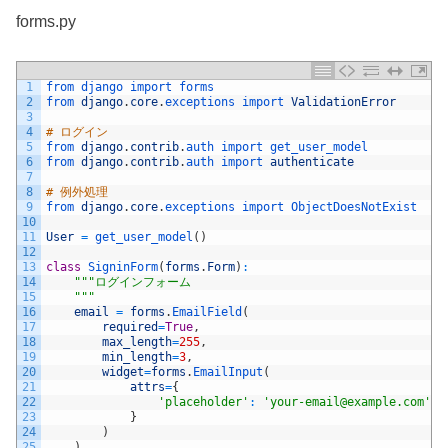
forms.py
1
from 
django 
import 
forms
2
from 
django
.
core
.
exceptions 
import 
ValidationError
3
4
# ログイン
5
from 
django
.
contrib
.
auth 
import 
get_user_model
6
from 
django
.
contrib
.
auth 
import 
authenticate
7
8
# 例外処理
9
from 
django
.
core
.
exceptions 
import 
ObjectDoesNotExist
10
11
User
=
get_user_model
(
)
12
13
class
SigninForm
(
forms
.
Form
)
:
14
""
"ログインフォーム
15
    "
""
16
email
=
forms
.
EmailField
(
17
required
=
True
,
18
max_length
=
255
,
19
min_length
=
3
,
20
widget
=
forms
.
EmailInput
(
21
attrs
=
{
22
'placeholder'
:
'your-email@example.com'
,
23
}
24
)
25
)