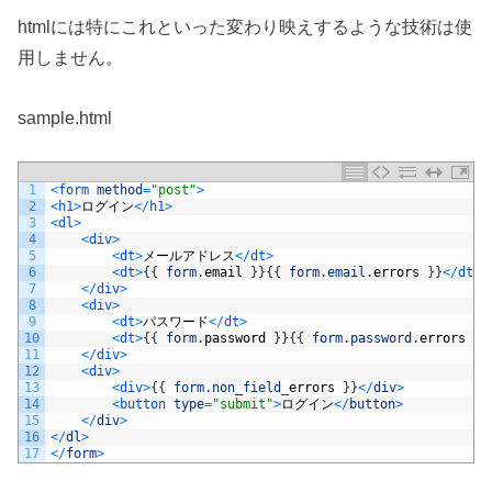
htmlには特にこれといった変わり映えするような技術は使
用しません。
sample.html
1
<
form 
method
=
"post"
>
2
<
h1
>
ログイン
<
/
h1
>
3
<
dl
>
4
<
div
>
5
<
dt
>
メールアドレス
<
/
dt
>
6
<
dt
>
{
{
form
.
email
}
}
{
{
form
.
email
.
errors
}
}
<
/
dt
>
7
<
/
div
>
8
<
div
>
9
<
dt
>
パスワード
<
/
dt
>
10
<
dt
>
{
{
form
.
password
}
}
{
{
form
.
password
.
errors
}
}
11
<
/
div
>
12
<
div
>
13
<
div
>
{
{
form
.
non_field
_
errors
}
}
<
/
div
>
14
<
button 
type
=
"submit"
>
ログイン
<
/
button
>
15
<
/
div
>
16
<
/
dl
>
17
<
/
form
>