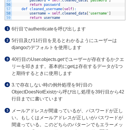
55
password
=
self
.
cleaned_data
[
'password'
]
56
return
password
57
def 
cleaned_username
(
self
)
:
58
username
=
self
.
cleaned_data
[
'username'
]
59
return
username
6行目でauthenticateを呼び出します
5行目及び11行目を見るとわかるようにユーザーは
djangoのデフォルトを使用します
40行目のUser.objects.getでユーザーが存在するかクエ
リーを叩きます。基本的にgetは存在するデータが1つ
と期待するときに使用します
3.で存在しない時の例外処理を9行目の
ObjectDoesNotExistから呼び出し処理を39行目から42
行目までに書いています
メールアドレスが間違っているが、パスワードが正し
い。もしくはメールアドレスが正しいがパスワードが
間違っている。このどちらのパターンでもエラーメッ