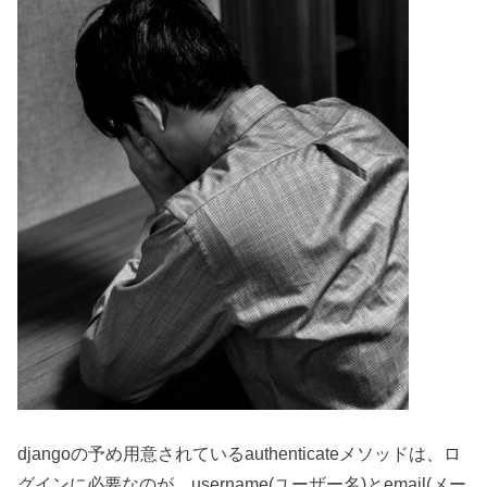
djangoの予め用意されているauthenticateメソッドは、ロ
グインに必要なのが、username(ユーザー名)とemail(メー