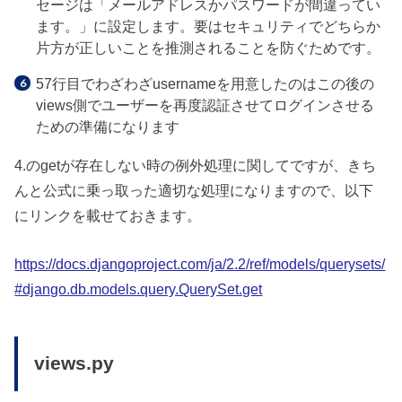
セージは「メールアドレスかパスワードが間違ってい
ます。」に設定します。要はセキュリティでどちらか
片方が正しいことを推測されることを防ぐためです。
57行目でわざわざusernameを用意したのはこの後の
views側でユーザーを再度認証させてログインさせる
ための準備になります
4.のgetが存在しない時の例外処理に関してですが、きち
んと公式に乗っ取った適切な処理になりますので、以下
にリンクを載せておきます。
https://docs.djangoproject.com/ja/2.2/ref/models/querysets/
#django.db.models.query.QuerySet.get
views.py