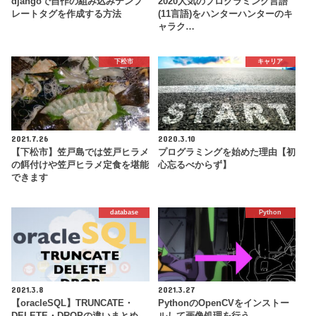
djangoで自作の組み込みテンプ
2020人気のプログラミング言語
レートタグを作成する方法
(11言語)をハンターハンターのキ
ャラク…
下松市
キャリア
2021.7.26
2020.3.10
【下松市】笠戸島では笠戸ヒラメ
プログラミングを始めた理由【初
の餌付けや笠戸ヒラメ定食を堪能
心忘るべからず】
できます
database
Python
2021.3.8
2021.3.27
【oracleSQL】TRUNCATE・
PythonのOpenCVをインストー