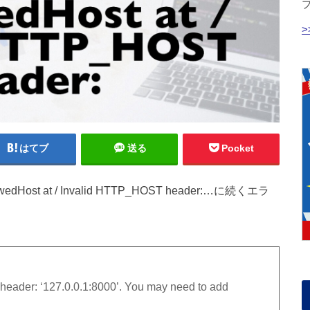
はてブ
送る
Pocket
edHost at / Invalid HTTP_HOST header:…に続くエラ
eader: ‘127.0.0.1:8000’. You may need to add