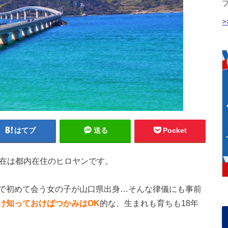
はてブ
送る
Pocket
現在は都内在住のヒロヤンです。
で初めて会う女の子が山口県出身…そんな律儀にも事前
け知っておけばつかみはOK
的な、生まれも育ちも18年