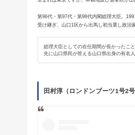
第96代・第97代・第98代内閣総理大臣。19
受け継ぎ、山口1区から出馬し初当選し政治
総理大臣としての在任期間が長かったこ
先に山口県民が答える山口県出身の有名
田村淳（ロンドンブーツ1号2