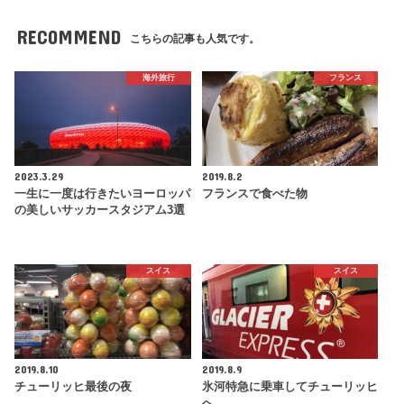
RECOMMEND
こちらの記事も人気です。
海外旅行
フランス
2023.3.29
2019.8.2
一生に一度は行きたいヨーロッパ
フランスで食べた物
の美しいサッカースタジアム3選
スイス
スイス
2019.8.10
2019.8.9
チューリッヒ最後の夜
氷河特急に乗車してチューリッヒ
へ