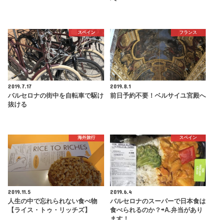
スペイン
フランス
2019.7.17
2019.8.1
バルセロナの街中を自転車で駆け
前日予約不要！ベルサイユ宮殿へ
抜ける
海外旅行
スペイン
2019.11.5
2019.6.4
人生の中で忘れられない食べ物
バルセロナのスーパーで日本食は
【ライス・トゥ・リッチズ】
食べられるのか？⇨A.弁当があり
ます！