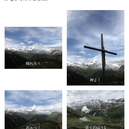
晴れろ！
神よ！
おぉっ！
近くの山々1