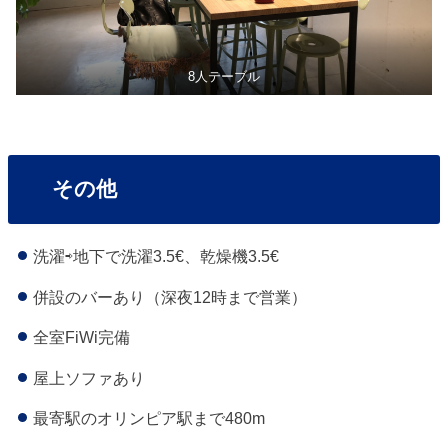
8人テーブル
その他
洗濯⇨地下で洗濯3.5€、乾燥機3.5€
併設のバーあり（深夜12時まで営業）
全室FiWi完備
屋上ソファあり
最寄駅のオリンピア駅まで480m