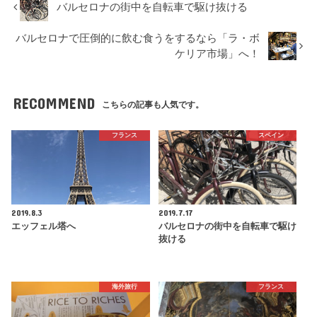
バルセロナの街中を自転車で駆け抜ける
バルセロナで圧倒的に飲む食うをするなら「ラ・ボ
ケリア市場」へ！
RECOMMEND
こちらの記事も人気です。
フランス
スペイン
2019.8.3
2019.7.17
エッフェル塔へ
バルセロナの街中を自転車で駆け
抜ける
海外旅行
フランス