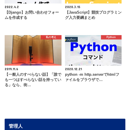
2022.4.2
2020.3.15
【Django】お問い合わせフォー
【JavaScript】競技プログラミン
ムを作成する
グ入力要綱まとめ
私の考え
Python
2019.11.6
2020.12.21
【一般人のすべらない話】「誰で
python -m http.serverでhtmlフ
も一つはすべらない話を持ってい
ァイルをブラウザで…
る」なら、街…
管理人