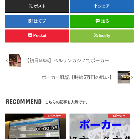
ポスト
シェア
はてブ
送る
Pocket
feedly
【初日500€】ベルリンカジノでポーカー
ポーカー戦記【時給5万円の戦い】
RECOMMEND
こちらの記事も人気です。
♠️ポーカー
♠️ポーカー