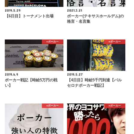
2019.5.29
2021.3.21
【6日目】トーナメント出場
ポーカー(テキサスホールデム)の
格言・名言集
♠️ポーカー
♠️ポーカー
2019.6.9
2019.5.27
ポーカー戦記【時給5万円の戦
【4日目】時給5千円到達【バル
い】
セロナポーカー戦記】
♠️ポーカー
♠️ポーカー