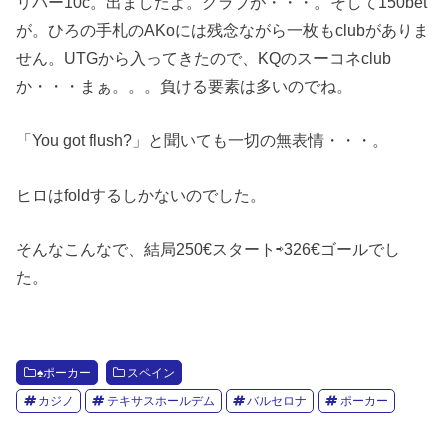
リバー10c。出ましたよ。クラブが・・・。そして150bet
が。ひろの手札のAKoには残念ながら一枚もclubがありま
せん。UTGから入ってきたので、KQのスーコネclub
か・・・まぁ。。。負ける要素は多いのでね。
「You got flush?」と聞いても一切の無表情・・・。
ヒロはfoldするしかないのでした。
そんなこんなで、結局250€スタート⇨326€ゴールでし
た。
♠️ポーカー
スペイン
カジノ
テキサスホールデム
バルセロナ
ポーカー