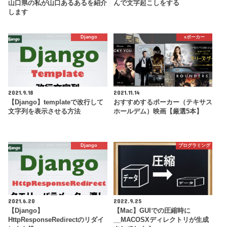
山口県の私が山口あるあるを紹介
んで文字起こしをする
します
Django
♠️ポーカー
2021.9.18
2021.11.14
【Django】templateで改行して
おすすめするポーカー（テキサス
文字列を表示させる方法
ホールデム）映画【厳選5本】
Django
プログラミング
2021.6.20
2022.9.25
【Django】
【Mac】GUIでの圧縮時に
HttpResponseRedirectのリダイ
__MACOSXディレクトリが生成