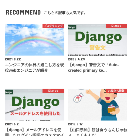
RECOMMEND
こちらの記事も人気です。
プログラミング
Django
2021.8.22
2022.4.29
エンジニアの休日の過ごし方を現
【django】警告文で「Auto-
役webエンジニアが紹介
created primary ke…
Django
お役立ち情報
2021.6.2
2019.9.17
【django】メールアドレスを使
【山口県民】餅は食うもんじゃね
用したログイン認証のカスタマイ
ぇ、まくもんだ