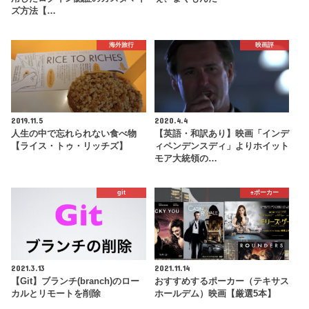
ズ方法【…
海外旅行
映画評
2019.11.5
2020.4.4
人生の中で忘れられない食べ物
【英語・和訳あり】映画「インデ
【ライス・トゥ・リッチズ】
ィペンデンスディ」よりホイット
モア大統領の…
git
♠️ポーカー
2021.3.13
2021.11.14
【Git】ブランチ(branch)のロー
おすすめするポーカー（テキサス
カルとリモートを削除
ホールデム）映画【厳選5本】