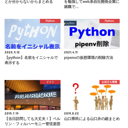
とか分からないからまとめる
を勉強してweb系自社開発企業に
就職で…
Python
Python
2020.9.12
2021.4.11
【python】名前をイニシャルで
pipenvの仮想環境の削除方法
表示する
ドイツ
お役立ち情報
2019.7.19
2019.8.22
【当日訪問しても大丈夫！】ベル
山口県民による山口弁の総まとめ
リン・フィルハーモニー管弦楽団