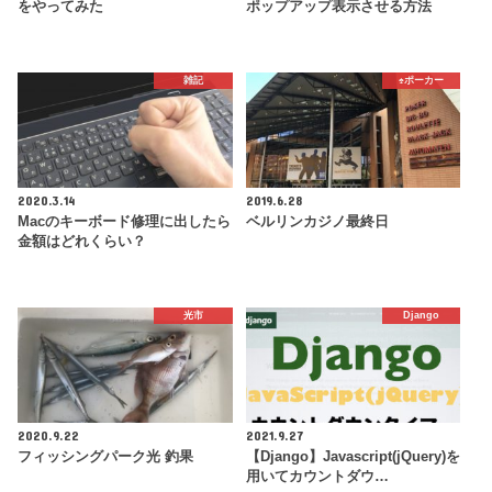
をやってみた
ポップアップ表示させる方法
雑記
♠️ポーカー
2020.3.14
2019.6.28
Macのキーボード修理に出したら
ベルリンカジノ最終日
金額はどれくらい？
光市
Django
2020.9.22
2021.9.27
フィッシングパーク光 釣果
【Django】Javascript(jQuery)を
用いてカウントダウ…