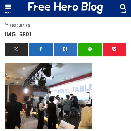
menu
search
2020.07.25
IMG_5801