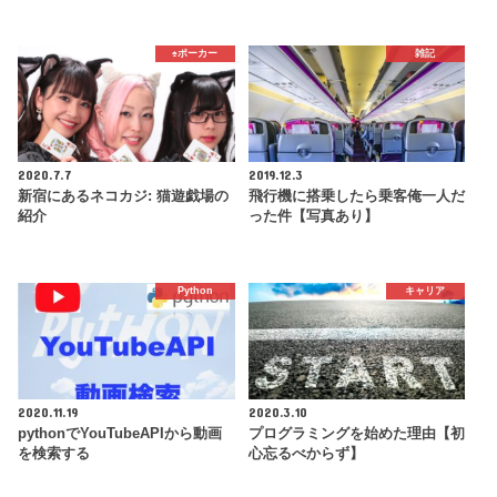
♠️ポーカー
雑記
2020.7.7
2019.12.3
新宿にあるネコカジ: 猫遊戯場の
飛行機に搭乗したら乗客俺一人だ
紹介
った件【写真あり】
Python
キャリア
2020.11.19
2020.3.10
pythonでYouTubeAPIから動画
プログラミングを始めた理由【初
を検索する
心忘るべからず】