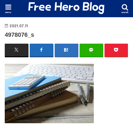
menu
search
2021.07.11
4978076_s