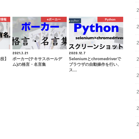
ち情報
♠️ポーカー
Python
2021.3.21
2020.12.7
現役】
ポーカー(テキサスホールデ
Seleniumとchromedriverで
ム)の格言・名言集
ブラウザの自動操作を行い、
ス…