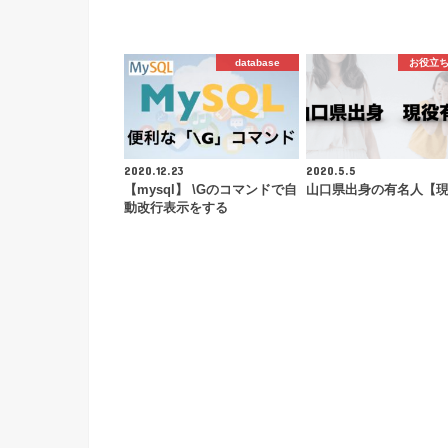
database
お役立
2020.12.23
2020.5.5
【mysql】 \Gのコマンドで自
山口県出身の有名人【
動改行表示をする