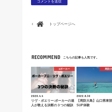
トップページへ
RECOMMEND
こちらの記事も人気です。
♠️ポーカー
周防
2020.4.4
2022.8.30
リヴ・ボエリー:ポーカーの達
【周防大島】山口県東
人が教える決断の３つの秘訣
SUP体験