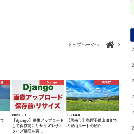
トップページへ
大島
Django
周南市
2020.9.7
2021.8.8
部で
【django】画像アップロード
【周南市】烏帽子岳山頂まで
して保存前にリサイズやサニ
の登山ルートの紹介
タイズ処理を実…