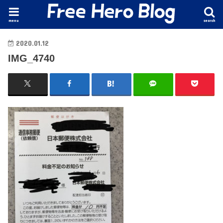
menu
search
2020.01.12
IMG_4740