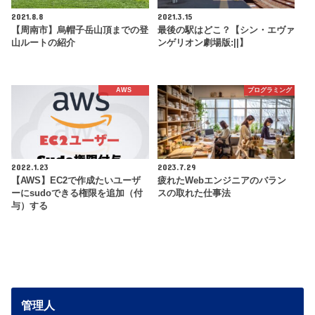
2021.8.8
2021.3.15
【周南市】烏帽子岳山頂までの登
最後の駅はどこ？【シン・エヴァ
山ルートの紹介
ンゲリオン劇場版:||】
AWS
プログラミング
2022.1.23
2023.7.29
【AWS】EC2で作成たいユーザ
疲れたWebエンジニアのバラン
ーにsudoできる権限を追加（付
スの取れた仕事法
与）する
管理人