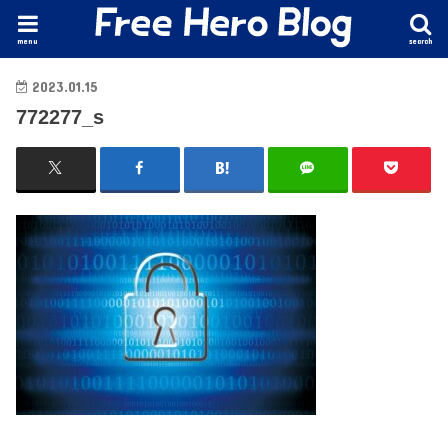
menu
search
2023.01.15
772277_s