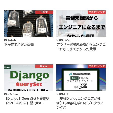
下松市
プログラミング
2019.5.17
2020.8.13
下松市でメダカ販売
アラサー実務未経験からエンジニ
アになるまでかかった費用
Django
プログラミング
2022.7.23
2021.5.6
【Django】QuerySetを辞書型
【現役Djangoエンジニアが推
（dict）のリスト型（list…
す】Djangoを学べるプログラミ
ングス…