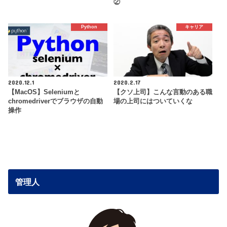
②
Python
キャリア
2020.12.1
2020.2.17
【MacOS】Seleniumと
【クソ上司】こんな言動のある職
chromedriverでブラウザの自動
場の上司にはついていくな
操作
管理人