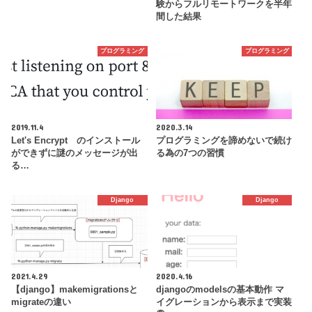
験からフルリモートワークを半年
間した結果
プログラミング
プログラミング
2019.11.4
2020.3.14
Let's Encrypt のインストール
プログラミングを諦めないで続け
ができずに謎のメッセージが出
る為の7つの習慣
る…
Django
Django
2021.4.29
2020.4.16
【django】makemigrationsと
djangoのmodelsの基本動作 マ
migrateの違い
イグレーションから表示まで実装