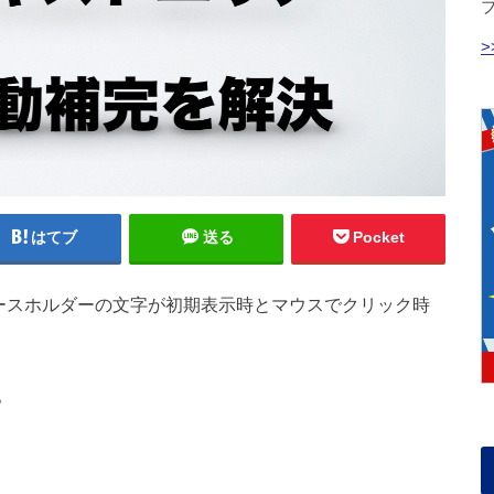
はてブ
送る
Pocket
、プレースホルダーの文字が初期表示時とマウスでクリック時
。