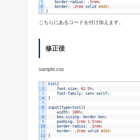
5
border
-
radius
:
.
3rem
;
6
border
:
.
2rem
solid
#ddd;
7
}
こちらにあるコードを付け加えます。
修正後
sample.css
1
html
{
2
font
-
size
:
62.5
%
;
3
font
-
family
:
sans
-
serif
;
4
}
5
6
input
[
type
=
text
]
{
7
width
:
100
%
;
8
box
-
sizing
:
border
-
box
;
9
padding
:
1rem
1.5rem
;
10
border
-
radius
:
.
3rem
;
11
border
:
.
2rem
solid
#ddd;
12
}