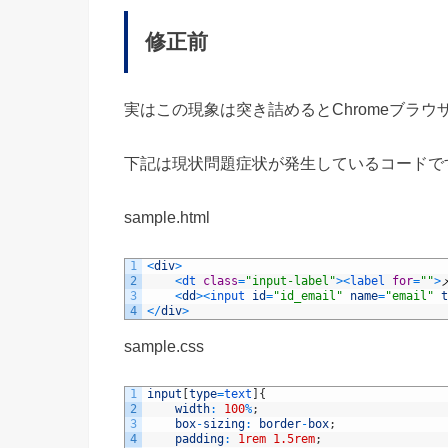
修正前
実はこの現象は突き詰めるとChromeブラ
下記は現状問題症状が発生しているコードで
sample.html
1
<
div
>
2
<
dt 
class
=
"input-label"
>
<
label 
for
=
""
>
3
<
dd
>
<
input 
id
=
"id_email"
name
=
"email"
t
4
<
/
div
>
sample.css
1
input
[
type
=
text
]
{
2
width
:
100
%
;
3
box
-
sizing
:
border
-
box
;
4
padding
:
1rem
1.5rem
;