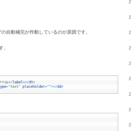
ウザの自動補完が作動しているのが原因です。
す。
メール
<
/
label
>
<
/
dt
>
ype
=
"text"
placeholder
=
""
>
<
/
dd
>