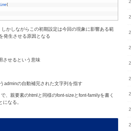
ine
{
す。しかしながらこの初期設定は今回の現象に影響ある範
を発生させる原因となる
に適用させるという意味
画でいうadminの自動補完された文字列を指す
親要素のhtmlと同様のfont-sizeとfont-familyを書く
ことになる。