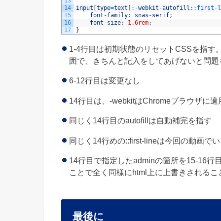
13
14
input
[
type
=
text
]
:
-
webkit
-
autofill
::
first
-
l
15
font
-
family
:
snas
-
serif
;
16
font
-
size
:
1.6rem
;
17
}
1-4行目は初期状態のリセットCSSを指
囲で、きちんと記入をしてあげないと問題
6-12行目は変更なし
14行目は、-webkitはChromeブラウザ
同じく14行目のautofillは自動補完を指す
同じく14行めの::first-lineは今回の動
14行目で指定したadminの箇所を15-16行目で、
ことで全く同様にhtml上に上書きされる
最後に