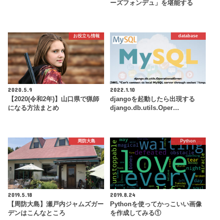
ーズフォンデュ」を堪能する
お役立ち情報
database
2020.5.9
2022.1.10
【2020(令和2年)】山口県で猟師
djangoを起動したら出現する
になる方法まとめ
django.db.utils.Oper…
周防大島
Python
2019.5.18
2019.8.24
【周防大島】瀬戸内ジャムズガー
Pythonを使ってかっこいい画像
デンはこんなところ
を作成してみる①