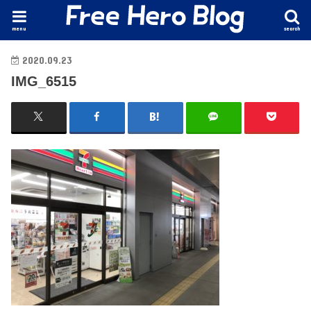
menu
search
2020.09.23
IMG_6515