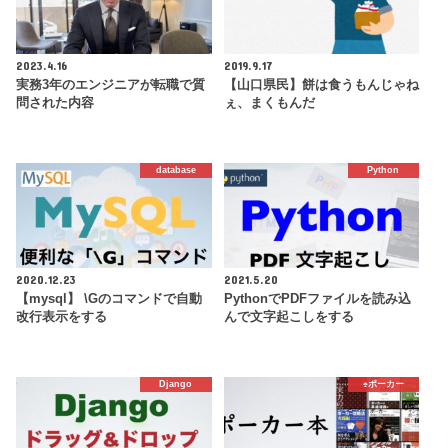
2023.4.16
2019.9.17
実務3年のエンジニアが転職で質
【山口県民】餅は食うもんじゃね
問された内容
ぇ、まくもんだ
database
Python
2020.12.23
2021.5.20
【mysql】 \Gのコマンドで自動
PythonでPDFファイルを読み込
改行表示をする
んで文字起こしをする
Django
♠️ポーカー