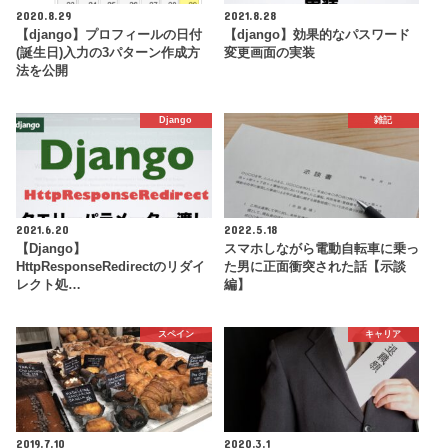
2020.8.29
2021.8.28
【django】プロフィールの日付
【django】効果的なパスワード
(誕生日)入力の3パターン作成方
変更画面の実装
法を公開
Django
雑記
2021.6.20
2022.5.18
【Django】
スマホしながら電動自転車に乗っ
HttpResponseRedirectのリダイ
た男に正面衝突された話【示談
レクト処…
編】
スペイン
キャリア
2019.7.10
2020.3.1