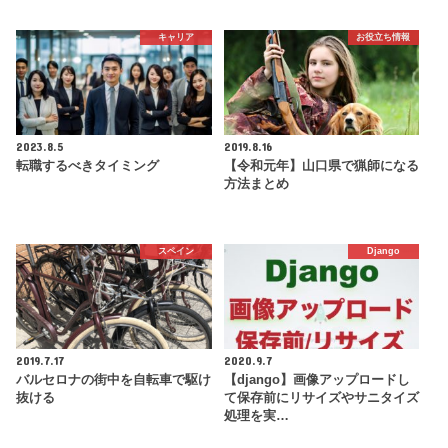
キャリア
お役立ち情報
2023.8.5
2019.8.16
転職するべきタイミング
【令和元年】山口県で猟師になる
方法まとめ
スペイン
Django
2019.7.17
2020.9.7
バルセロナの街中を自転車で駆け
【django】画像アップロードし
抜ける
て保存前にリサイズやサニタイズ
処理を実…