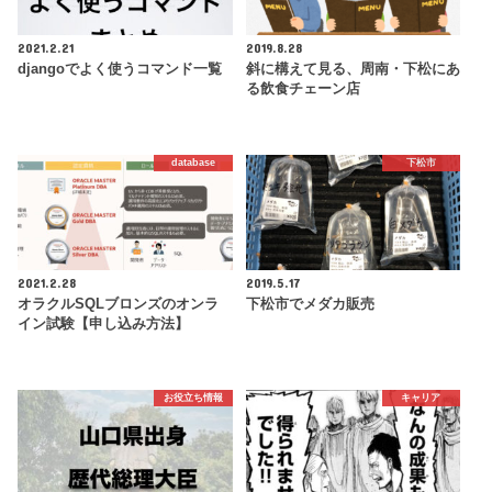
2021.2.21
2019.8.28
djangoでよく使うコマンド一覧
斜に構えて見る、周南・下松にあ
る飲食チェーン店
database
下松市
2021.2.28
2019.5.17
オラクルSQLブロンズのオンラ
下松市でメダカ販売
イン試験【申し込み方法】
お役立ち情報
キャリア