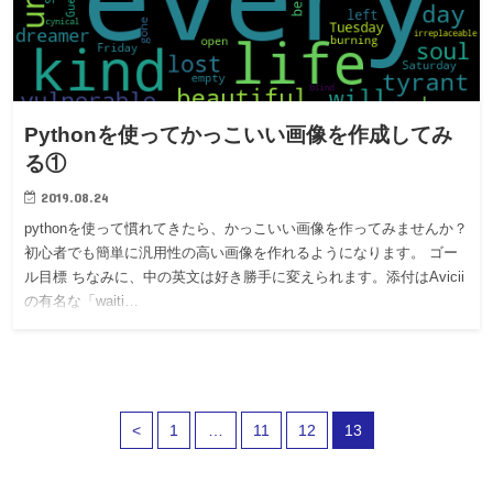
Pythonを使ってかっこいい画像を作成してみ
る①
2019.08.24
pythonを使って慣れてきたら、かっこいい画像を作ってみませんか？
初心者でも簡単に汎用性の高い画像を作れるようになります。 ゴー
ル目標 ちなみに、中の英文は好き勝手に変えられます。添付はAvicii
の有名な「waiti…
<
1
…
11
12
13