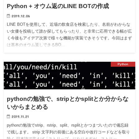
Python + オウム返のLINE BOTの作成
2019.12.06
LINE BOTを使用して、近場の飲食店を検索したり、名前がわからな
い女優を投稿して誰か探してもらったり、と非常に応用できる幅が広
く今後もアイデア次第で様々な機能が実装できそうです。今回はまず
は基本のオウム返しできるBO…
Python
pythonの勉強で、stripとかsplitとか分からな
いからまとめる
2019.11.21
pythonの勉強でstrip、rstrip、split、rsplitとかつまづいたので備忘録
で残します。 strip 文字列の前後にある空白や改行コードなどを取り
除く 日本語で言えば「ストリップ」になりますが、ストリッ…