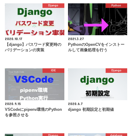
Django
Python
2020.10.17
2021.3.27
【django】パスワード変更時の
PythonのOpenCVをインストー
バリデーションの実装
ルして画像処理を行う
IDE
Django
2020.9.15
2020.6.7
VSCodeにpipenv環境のPython
django 初期設定と初期値
を参照させる
Django
database