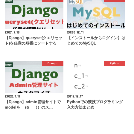
2021.7.18
2020.12.11
【Django】queryset(クエリセッ
【インストールからログイン】は
ト)を任意の順番にソートする
じめてのMySQL
Django
Python
2022.7.11
2019.12.17
【Django】admin管理サイトで
Pythonでの競技プログラミング
modelを__str__（）のス…
入力方法まとめ