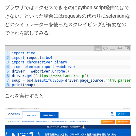
ブラウザではアクセスできるのにpython script経由ではで
きない、といった場合にはrequestsの代わりにseleniumな
どのシミュレーターを使ったスクレイピングが有効なの
でそれを試してみる。
1
import 
time
2
import 
requests
,
bs4
3
import 
chromedriver_binary
4
from 
selenium 
import 
webdriver
5
driver
=
webdriver
.
Chrome
(
)
6
driver
.
get
(
"https://www.lancers.jp"
)
7
soup
=
bs4
.
BeautifulSoup
(
driver
.
page_source
,
"html.parser"
)
8
print
(
soup
)
これを実行すると