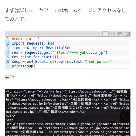
まずは試しに「ヤフー」のホームページにアクセスをし
てみます。
1
#coding:utf-8
2
import 
requests
,
bs4
3
from 
bs4 
import 
BeautifulSoup
4
res
=
requests
.
get
(
"https://www.yahoo.co.jp"
)
5
res
.
raise_for_status
(
)
6
soup
=
bs4
.
BeautifulSoup
(
res
.
text
,
"html.parser"
)
7
print
(
soup
)
実行！