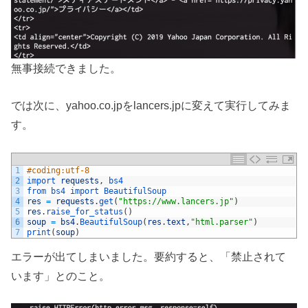
無事接続できました。
では次に、yahoo.co.jpをlancers.jpに変えて実行してみま
す。
1
#coding:utf-8
2
import 
requests
,
bs4
3
from 
bs4 
import 
BeautifulSoup
4
res
=
requests
.
get
(
"https://www.lancers.jp"
)
5
res
.
raise_for_status
(
)
6
soup
=
bs4
.
BeautifulSoup
(
res
.
text
,
"html.parser"
)
7
print
(
soup
)
エラーが出てしまいました。要約すると、「禁止されて
います」とのこと。