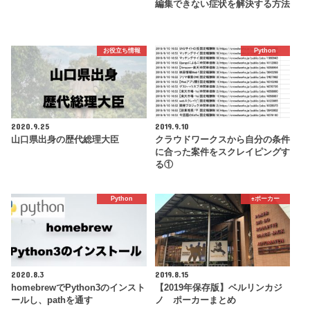
編集できない症状を解決する方法
お役立ち情報
Python
2020.9.25
2019.9.10
山口県出身の歴代総理大臣
クラウドワークスから自分の条件
に合った案件をスクレイピングす
る①
Python
♠️ポーカー
2020.8.3
2019.8.15
homebrewでPython3のインスト
【2019年保存版】ベルリンカジ
ールし、pathを通す
ノ ポーカーまとめ