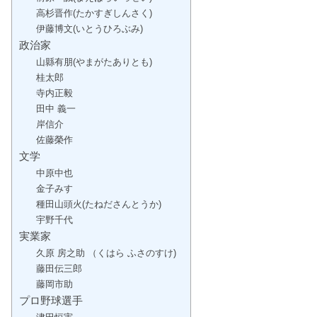
高杉晋作(たかすぎしんさく)
伊藤博文(いとうひろぶみ)
政治家
山縣有朋(やまがたありとも)
桂太郎
寺内正毅
田中 義一
岸信介
佐藤榮作
文学
中原中也
金子みすゞ
種田山頭火(たねださんとうか)
宇野千代
実業家
久原 房之助 （くはら ふさのすけ)
藤田伝三郎
藤岡市助
プロ野球選手