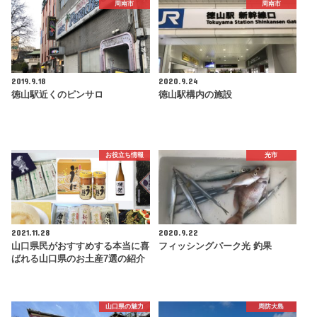
周南市
周南市
2019.9.18
2020.9.24
徳山駅近くのピンサロ
徳山駅構内の施設
お役立ち情報
光市
2021.11.28
2020.9.22
山口県民がおすすめする本当に喜
フィッシングパーク光 釣果
ばれる山口県のお土産7選の紹介
山口県の魅力
周防大島