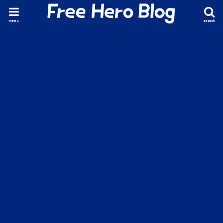
menu
search