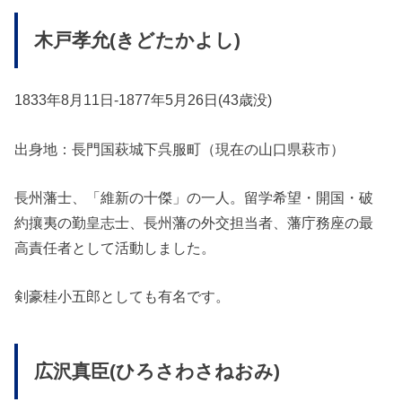
木戸孝允(きどたかよし)
1833年8月11日-1877年5月26日(43歳没)
出身地：長門国萩城下呉服町（現在の山口県萩市）
長州藩士、「維新の十傑」の一人。留学希望・開国・破
約攘夷の勤皇志士、長州藩の外交担当者、藩庁務座の最
高責任者として活動しました。
剣豪桂小五郎としても有名です。
広沢真臣(ひろさわさねおみ)