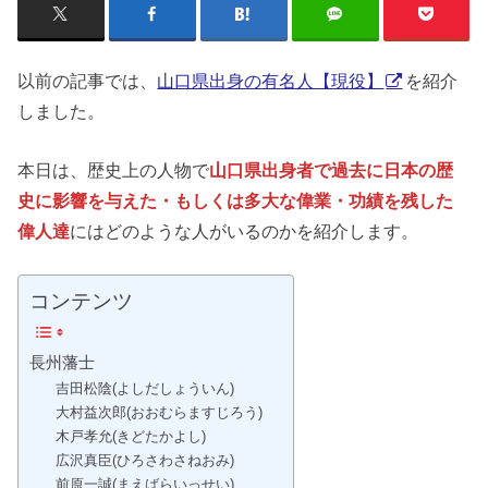
以前の記事では、
山口県出身の有名人【現役】
を紹介
しました。
本日は、歴史上の人物で
山口県出身者で過去に日本の歴
史に影響を与えた・もしくは多大な偉業・功績を残した
偉人達
にはどのような人がいるのかを紹介します。
コンテンツ
長州藩士
吉田松陰(よしだしょういん)
大村益次郎(おおむらますじろう)
木戸孝允(きどたかよし)
広沢真臣(ひろさわさねおみ)
前原一誠(まえばらいっせい)