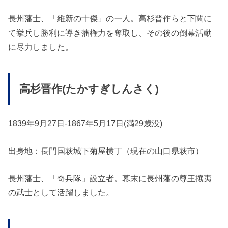
長州藩士、「維新の十傑」の一人。高杉晋作らと下関に
て挙兵し勝利に導き藩権力を奪取し、その後の倒幕活動
に尽力しました。
高杉晋作(たかすぎしんさく)
1839年9月27日-1867年5月17日(満29歳没)
出身地：長門国萩城下菊屋横丁（現在の山口県萩市）
長州藩士、「奇兵隊」設立者。幕末に長州藩の尊王攘夷
の武士として活躍しました。