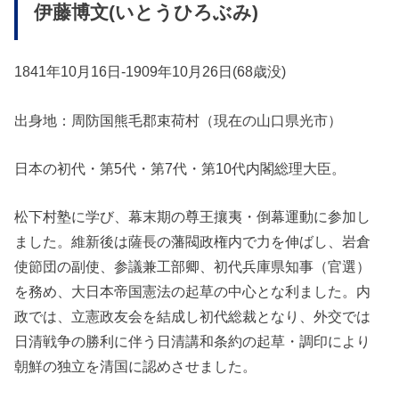
伊藤博文(いとうひろぶみ)
1841年10月16日-1909年10月26日(68歳没)
出身地：周防国熊毛郡束荷村（現在の山口県光市）
日本の初代・第5代・第7代・第10代内閣総理大臣。
松下村塾に学び、幕末期の尊王攘夷・倒幕運動に参加し
ました。維新後は薩長の藩閥政権内で力を伸ばし、岩倉
使節団の副使、参議兼工部卿、初代兵庫県知事（官選）
を務め、大日本帝国憲法の起草の中心とな利ました。内
政では、立憲政友会を結成し初代総裁となり、外交では
日清戦争の勝利に伴う日清講和条約の起草・調印により
朝鮮の独立を清国に認めさせました。