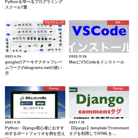
Pythonを学べるプログラミング
スクール7選
プログラミング
IDE
2021.4.24
2020.11.26
googleのアーキテクチャフレー
MacにVSCodeをインストール
ムワークのdiagrams.netの使い
方
Django
Django
2021.9.15
2021.7.10
Python・Django初心者におすす
【Django】templateでcomment
めするポートフォリオを例を交え
タグを利用してHTMLを…