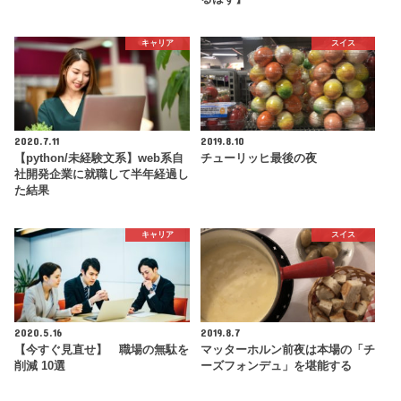
キャリア
スイス
2020.7.11
2019.8.10
【python/未経験文系】web系自
チューリッヒ最後の夜
社開発企業に就職して半年経過し
た結果
キャリア
スイス
2020.5.16
2019.8.7
【今すぐ見直せ】 職場の無駄を
マッターホルン前夜は本場の「チ
削減 10選
ーズフォンデュ」を堪能する