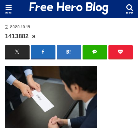
menu
search
2020.10.19
1413882_s